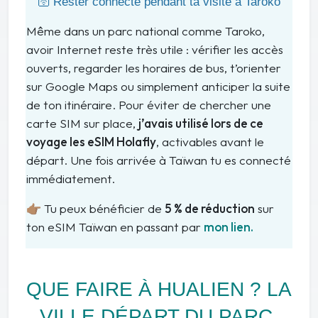
🛜
Rester connecté pendant ta visite à Taroko
Même dans un parc national comme Taroko,
avoir Internet reste très utile : vérifier les accès
ouverts, regarder les horaires de bus, t’orienter
sur Google Maps ou simplement anticiper la suite
de ton itinéraire. Pour éviter de chercher une
carte SIM sur place,
j’avais utilisé lors de ce
voyage les eSIM Holafly
, activables avant le
départ. Une fois arrivée à Taïwan tu es connecté
immédiatement.
👉🏽
Tu peux bénéficier de
5 % de réduction
sur
ton eSIM Taïwan en passant par
mon lien.
QUE FAIRE À HUALIEN ? LA
VILLE DÉPART DU PARC